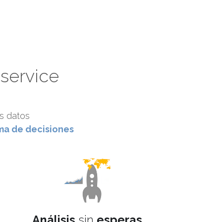
 service
os datos
ma de decisiones
Análisis
sin
 esperas