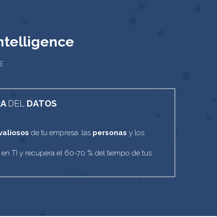
ntelligence
E
A 
DEL 
DATOS
valiosos
 de tu empresa: las 
personas
 y los 
n en TI y recupera el 60-70 % del tiempo de tus 