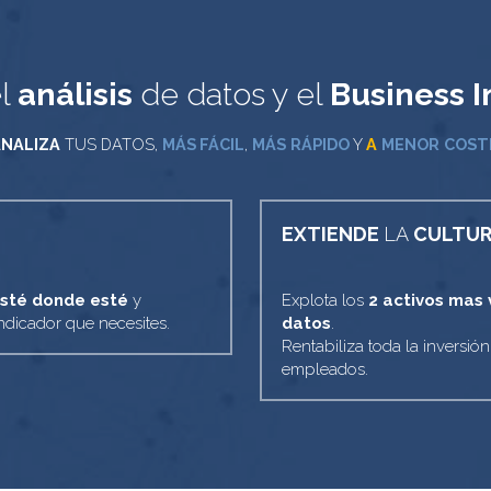
l 
análisis
 de datos y el 
Business
I
ANALIZA
 TUS DATOS, 
MÁS FÁCIL
, 
MÁS
RÁPIDO
Y 
A
MENOR
COST
EXTIENDE 
LA
 CULTUR
sté donde esté
 y 
Explota los 
2 activos mas 
ndicador que necesites.
datos
.
Rentabiliza toda la inversió
empleados.