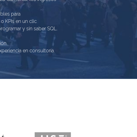
bles para 
 o KPIs en un clic
programar y sin saber SQL.
ión
periencia en consultoría.