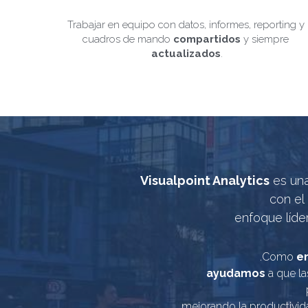
Trabajar en equipo con datos, informes, reporting y 
cuadros de mando 
compartidos
 y siempre 
actualizados
.
Visualpoint Analytics
 es un
con el
enfoque líde
.Como 
e
ayudamos
 a que l
mejorando la productivid