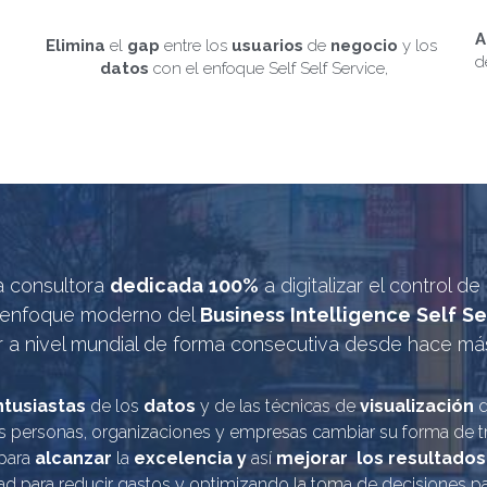
A
Elimina
 el 
gap
 entre los 
usuarios
 de 
negocio
 y los 
d
datos
 con el enfoque Self Self Service,
a consultora 
dedicada
100%
 a digitalizar el control d
 enfoque moderno del 
Business
Intelligence
Self
Se
r a nivel mundial de forma consecutiva desde hace má
ntusiastas
 de los 
datos
 y de las técnicas de 
visualización
 
as personas, organizaciones y empresas cambiar su forma de tr
para 
alcanzar
 la 
excelencia y
 así
 mejorar  los resultados
ad para reducir gastos y optimizando la toma de decisiones pa