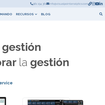
961 194 361
961 194 361
info@visualpointanalytics.com
info@visualpointanalytics.com
 MANDO
RECURSOS
BLOG
 gestión
rar 
la 
gestión
ervice