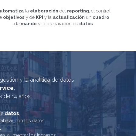
utomatiza 
la 
elaboración 
del 
reporting
, el control 
e 
objetivos
 y de 
KPI 
y la 
actualización
 un 
cuadro
de 
mando
 y la preparación de 
datos
e gestión y la analítica de datos
rvice
, 
s de 14 años
de 
datos
, 
abajar con los datos
,
ra  aumentar los ingresos