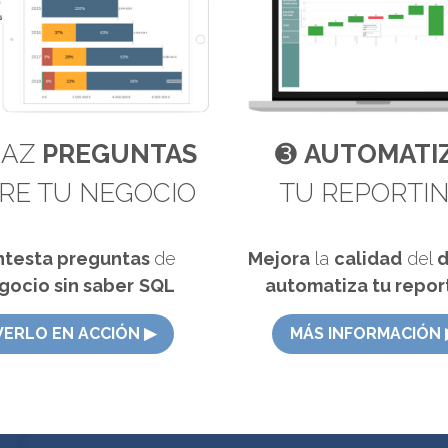
➌ 
AUTOMATI
AZ 
PREGUNTAS
TU REPORTI
RE TU NEGOCIO 
Mejora
 la 
calidad
 del 
d
testa preguntas 
de 
a
utomatiza tu repor
gocio sin saber
SQL
MÁS INFORMACIÓN ▶
VERLO EN ACCIÓN ▶︎