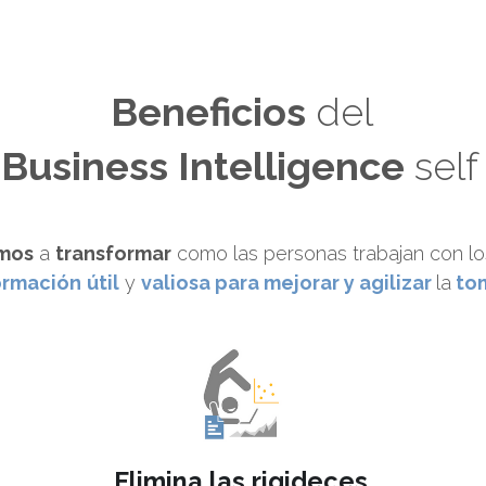
Beneficios
 del
Business Intelligence
 self
mos
 a 
transformar
 como las personas trabajan con l
ormación
útil
 y 
valiosa 
para
 mejorar y agilizar 
la
to
Elimina las rigideces
,