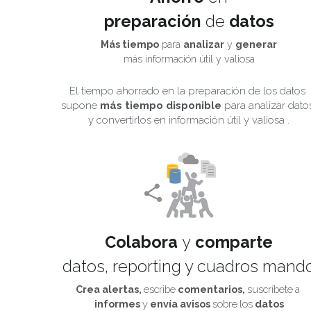
preparación 
de
 datos
Más tiempo
 para 
analizar
 y 
generar
más información útil y valiosa
El tiempo ahorrado en la preparación de los datos 
supone 
más
tiempo
disponible
 para analizar datos
y convertirlos en información útil y valiosa .
Colabora 
y
 comparte
datos, reporting y cuadros mand
Crea alertas, 
escribe
 comentarios, 
suscríbete
a
informes 
y
 envía avisos 
sobre
los
 datos