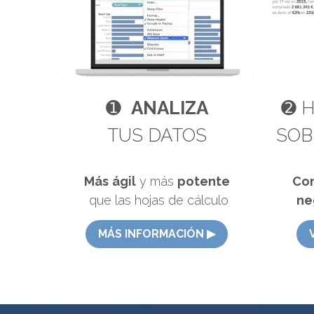
➊  
ANALIZA
➋ H
TUS DATOS
SOB
Más
ágil
 y más 
potente
Con
 que las hojas de cálculo
ne
MÁS INFORMACIÓN ▶︎