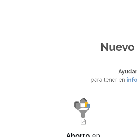
Nuevo 
Ayuda
para tener
 en 
inf
Ahorro
 en