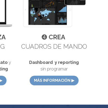
ZA
➍ 
CREA 
NG
CUADROS DE MANDO
ato 
y
Dashboard 
 y reporting
ting
sin programar
︎
MÁS INFORMACIÓN ▶︎